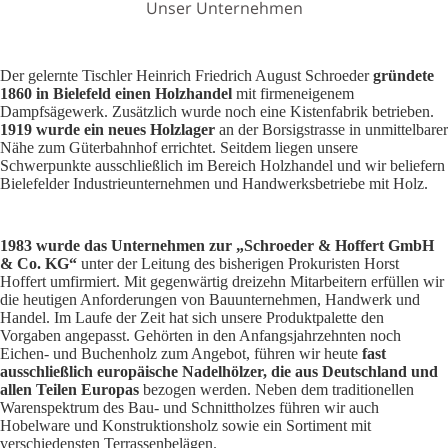
Unser Unternehmen
Der gelernte Tischler Heinrich Friedrich August Schroeder
gründete
1860 in Bielefeld einen Holzhandel
mit firmeneigenem
Dampfsägewerk. Zusätzlich wurde noch eine Kistenfabrik betrieben.
1919 wurde ein neues Holzlager
an der Borsigstrasse in unmittelbarer
Nähe zum Güterbahnhof errichtet. Seitdem liegen unsere
Schwerpunkte ausschließlich im Bereich Holzhandel und wir beliefern
Bielefelder Industrieunternehmen und Handwerksbetriebe mit Holz.
1983 wurde das Unternehmen zur „Schroeder & Hoffert GmbH
& Co. KG“
unter der Leitung des bisherigen Prokuristen Horst
Hoffert umfirmiert. Mit gegenwärtig dreizehn Mitarbeitern erfüllen wir
die heutigen Anforderungen von Bauunternehmen, Handwerk und
Handel. Im Laufe der Zeit hat sich unsere Produktpalette den
Vorgaben angepasst. Gehörten in den Anfangsjahrzehnten noch
Eichen- und Buchenholz zum Angebot, führen wir heute
fast
ausschließlich europäische Nadelhölzer, die aus Deutschland und
allen Teilen Europas
bezogen werden. Neben dem traditionellen
Warenspektrum des Bau- und Schnittholzes führen wir auch
Hobelware und Konstruktionsholz sowie ein Sortiment mit
verschiedensten Terrassenbelägen.